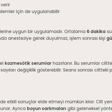
verir
oblemler için de uygulanabilir
iplerine uygun bir uygulamadır. Ortalama
6 dakika
sü
sında anesteziye gerek duyulmaz, işlem sonrası kişi
gü
zel
kozmesötik serumlar
hazırlanır. Bu serumlar ciltte
ayıları değişiklik gösterebilir. Seans sonrası ciltteki p
e etkili sonuçlar elde etmeyi mümkün kılar. Cilt yenil
sunar. Ayrıca
boyun sarkmaları
gibi geleneksel yönt