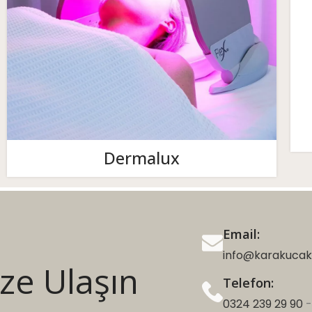
Dermalux
Email:
info@karakucak
ze Ulaşın
Telefon:
0324 239 29 90