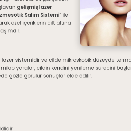
ağlayan
gelişmiş lazer
zmesötik Salım Sistemi
” ile
ak özel içeriklerin cilt altına
laşımdır.
azlı lazer sistemidir ve cilde mikroskobik düzeyde ter
mikro yaralar, cildin kendini yenileme sürecini başla
ede gözle görülür sonuçlar elde edilir.
ilidir