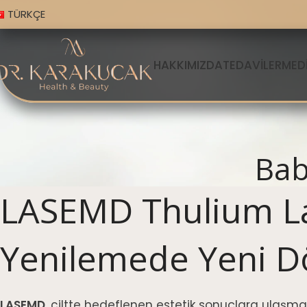
TÜRKÇE
HAKKIMIZDA
TEDAVILER
MEDI
Bab
LASEMD Thulium Laz
Yenilemede Yeni 
LASEMD
, ciltte hedeflenen estetik sonuçlara ulaşmak 