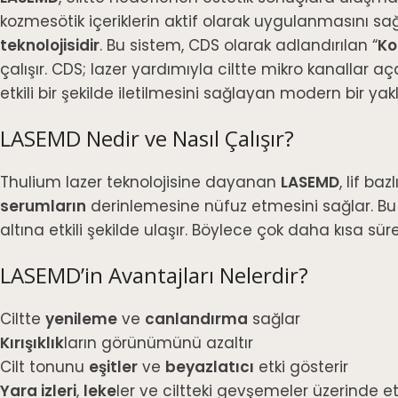
kozmesötik içeriklerin aktif olarak uygulanmasını s
teknolojisidir
. Bu sistem, CDS olarak adlandırılan “
Ko
çalışır. CDS; lazer yardımıyla ciltte mikro kanallar açar
etkili bir şekilde iletilmesini sağlayan modern bir yak
LASEMD Nedir ve Nasıl Çalışır?
Thulium lazer teknolojisine dayanan
LASEMD
, lif b
serumların
derinlemesine nüfuz etmesini sağlar. Bu 
altına etkili şekilde ulaşır. Böylece çok daha kısa sür
LASEMD’in Avantajları Nelerdir?
Ciltte
yenileme
ve
canlandırma
sağlar
Kırışıklık
ların görünümünü azaltır
Cilt tonunu
eşitler
ve
beyazlatıcı
etki gösterir
Yara izleri
,
leke
ler ve ciltteki gevşemeler üzerinde etk